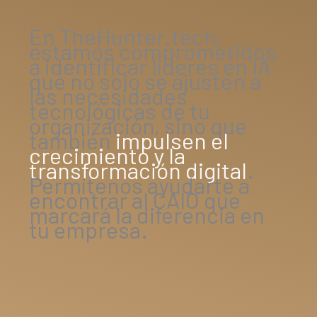
En TheHunter.tech,
estamos comprometidos
a identificar líderes en IA
que no solo se ajusten a
las necesidades
tecnológicas de tu
organización, sino que
también
impulsen el
crecimiento y la
transformación digital
.
Permítenos ayudarte a
encontrar al CAIO que
marcará la diferencia en
tu empresa.